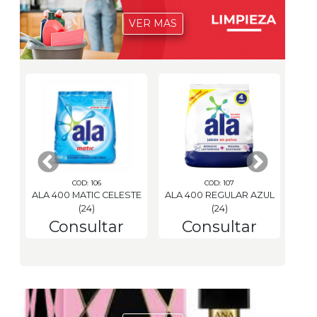
VER MAS
COD: 106
COD: 107
.
ALA 400 MATIC CELESTE
ALA 400 REGULAR AZUL
AL
(24)
(24)
Consultar
Consultar