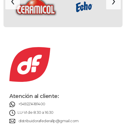
‹
›
Atención al cliente:
+5492214181400
LU-VI de 8:30 a 16:30
distribuidorafederallp@gmail.com