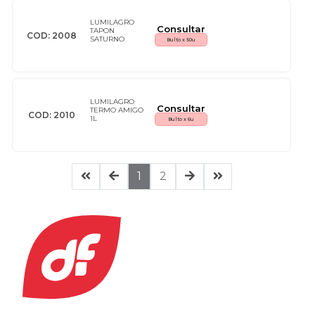
LUMILAGRO
Consultar
TAPON
COD: 2008
SATURNO
Bulto x 50u
LUMILAGRO
Consultar
TERMO AMIGO
COD: 2010
1L
Bulto x 6u
1
2