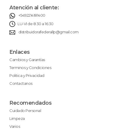
Atención al cliente:
+5492214181400
LU-VI de 8:30 a 16:30
distribuidorafederallp@gmail.com
Enlaces
Cambios y Garantías
Terminos y Condiciones
Politica y Privacidad
Contactanos
Recomendados
Cuidado Personal
Limpeza
Varios