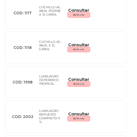
CUCHILLO AC.
Consultar
INOX. POSTRE
COD: 1117
Talcos Corporales Y Pédicos
Utensilios Para La Limpieza
X 12 CAROL
Bulto x 0u
CUCHILLO AC.
Consultar
INOX. X 12
COD: 1118
CAROL
Bulto x 0u
LUMILAGRO
Consultar
ISOTERMICO
COD: 1998
TROPICAL
Bulto x 1u
LUMILAGRO
Consultar
REPUESTO
COD: 2002
COMPACTO X
Bulto x 6u
1L