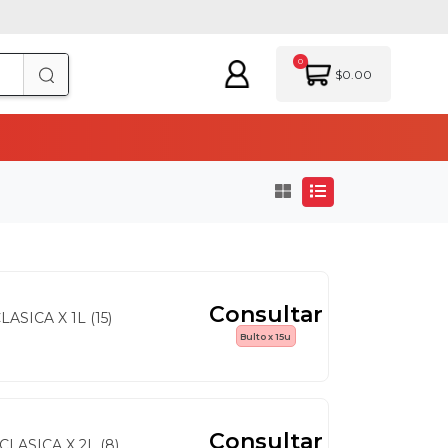
0
$0.00
Consultar
SICA X 1L (15)
Bulto x 15u
Consultar
LASICA X 2L (8)