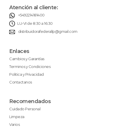
Atención al cliente:
+5492214181400
LU-VI de 8:30 a 16:30
distribuidorafederallp@gmail.com
Enlaces
Cambios y Garantías
Terminos y Condiciones
Politica y Privacidad
Contactanos
Recomendados
Cuidado Personal
Limpeza
Varios