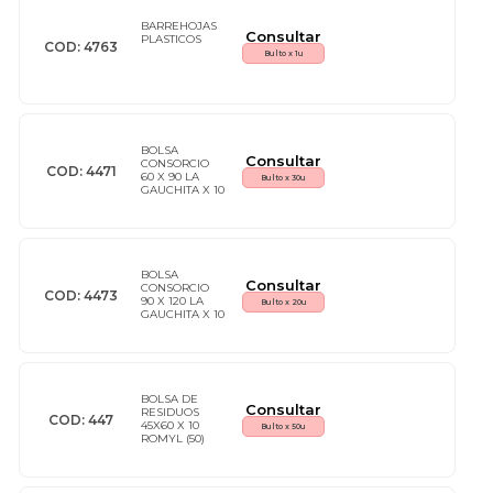
BARREHOJAS
Consultar
PLASTICOS
COD: 4763
Talcos Corporales Y Pédicos
Utensilios Para La Limpieza
Bulto x 1u
BOLSA
Consultar
CONSORCIO
COD: 4471
60 X 90 LA
Bulto x 30u
GAUCHITA X 10
(30)
BOLSA
Consultar
CONSORCIO
COD: 4473
90 X 120 LA
Bulto x 20u
GAUCHITA X 10
(20)
BOLSA DE
Consultar
RESIDUOS
COD: 447
45X60 X 10
Bulto x 50u
ROMYL (50)