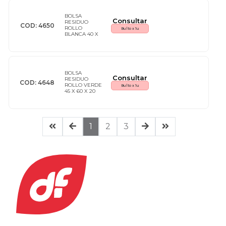
BOLSA
Consultar
RESIDUO
COD: 4650
ROLLO
Bulto x 1u
BLANCA 40 X
40 EXHIB X 20
LG
BOLSA
Consultar
RESIDUO
COD: 4648
ROLLO VERDE
Bulto x 1u
45 X 60 X 20
EXHIB X 20 LG
1
2
3